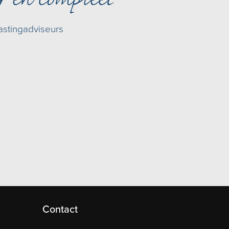
r en compleet
astingadviseurs
Contact