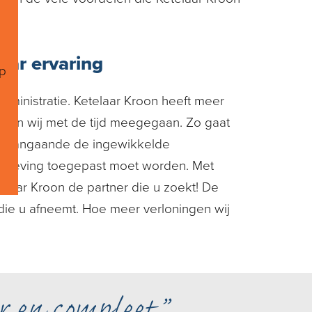
aar ervaring
op
dministratie. Ketelaar Kroon heeft meer
n zijn wij met de tijd meegegaan. Zo gaat
nis aangaande de ingewikkelde
elgeving toegepast moet worden. Met
elaar Kroon de partner die u zoekt! De
 die u afneemt. Hoe meer verloningen wij