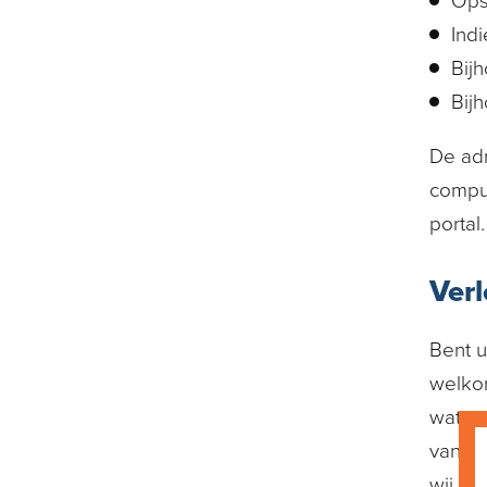
Ops
Ind
Bijh
Bij
De adm
comput
portal
Verl
Bent u
welkom
wat u
van uw
wij u 