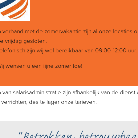
!
oning Ketelaar Kroon: meer dan 70 j
n verband met de zomervakantie zijn al onze locaties 
e vrijdag gesloten.
xperts zijn échte specialisten op het gebied van loona
elefonisch zijn wij wel bereikbaar van 09:00-12:00 uur.
 jaar ervaring met verloning van personeel. In die jare
s alles online! Daarnaast hebben wij verreikende ken
ij wensen u een fijne zomer toe!
eving rondom CAO’s. Zo weten wij welke wet- en reg
an 70 jaar ervaring op het gebied van verloning is Ket
 van salarisadministratie
zijn afhankelijk van de dienst
 verrichten, des te lager onze tarieven.