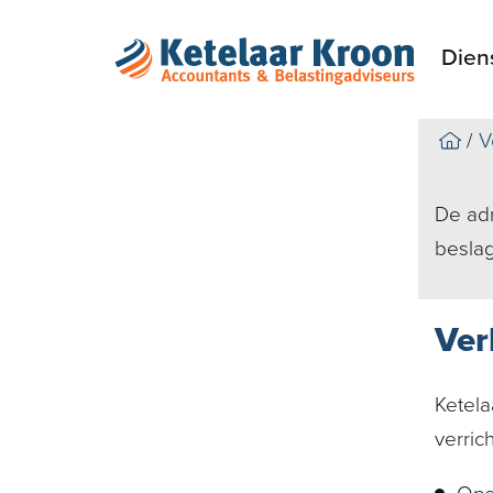
Dien
V
De adm
beslag
Ver
Ketela
verric