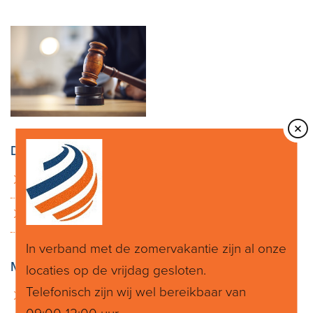
Deel dit bericht
LinkedIn
Twitter
In verband met de zomervakantie zijn al onze
Meer berichten
locaties op de vrijdag gesloten.
Telefonisch zijn wij wel bereikbaar van
Pensioen DGA gaat