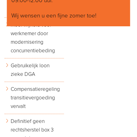
09:00-12:00 uur.
in: gevolg voor
gebruikelijk loon
Wij wensen u een fijne zomer toe!
Meer vrijheid voor
werknemer door
modernisering
concurrentiebeding
Gebruikelijk loon
zieke DGA
Compensatieregeling
transitievergoeding
vervalt
Definitief geen
rechtsherstel box 3