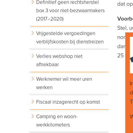
Definitief geen rechtsherstel
dat op
box 3 voor niet-bezwaarmakers
Voorb
(2017–2020)
Stel, 
Vrijgestelde vergoedingen
normal
verblijfskosten bij dienstreizen
dan be
25 dec
Verlies webshop niet
aftrekbaar
Werknemer wil meer uren
I
werken
d
T
Fiscaal inzagerecht op komst
Camping en woon-
W
werkkilometers