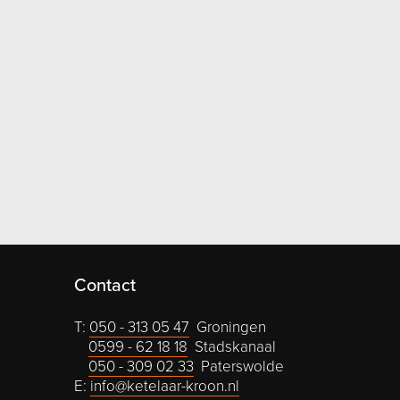
Contact
T:
050 - 313 05 47
Groningen
0599 - 62 18 18
Stadskanaal
050 - 309 02 33
Paterswolde
E:
info@ketelaar-kroon.nl