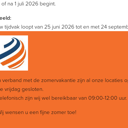
 of na 1 juli 2026 begint.
eeld:
uw tijdvak loopt van 25 juni 2026 tot en met 24 septe
e tarief mrb. Vanaf 25 september 2026 betaalt u tijdelijk 
gint voor u het 1e tijdvak na 1 juli 2026. Ook voor het
ember 2026 tot en met 24 maart 2027) betaalt u het lager
n verband met de zomervakantie zijn al onze locaties 
e vrijdag gesloten.
elefonisch zijn wij wel bereikbaar van 09:00-12:00 uur.
ij wensen u een fijne zomer toe!