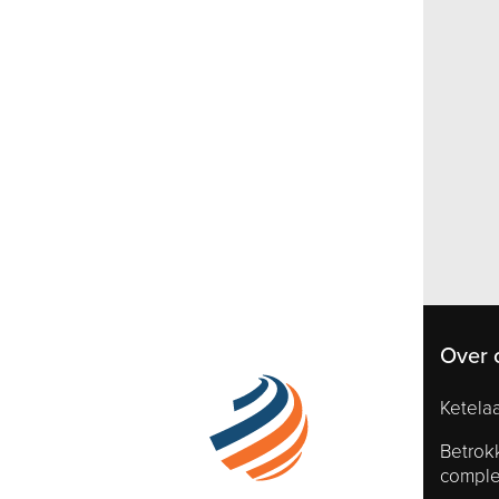
Over 
Ketelaa
Betrok
comple