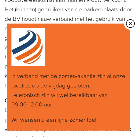
koopovereenkomst aan man en vrouw verkocht.
Het (kunnen) gebruiken van de parkeerplaats door
de BV houdt nauw verband met het gebruik van
de werkkamer door haar directeur, de man. In dat
geval is sprake van één economische prestatie,
waarvan het gebruik van de ruimten in de woning
het kenmerkende element vormt. Dat de
parkeerplaats en de woning afzonderlijke
kadastrale percelen betreffen, is in dit kader niet
In verband met de zomervakantie zijn al onze
relevant.
locaties op de vrijdag gesloten.
Telefonisch zijn wij wel bereikbaar van
Conclusie rechter
09:00-12:00 uur.
De verhuur van het verhuurde als geheel (inclusief
parkeerplaats) is vrijgesteld van BTW en de
Wij wensen u een fijne zomer toe!
voorbelasting op de bouwkosten kan niet in aftrek