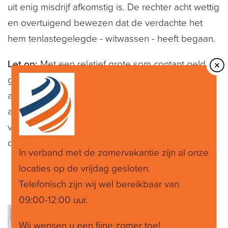
uit enig misdrijf afkomstig is. De rechter acht wettig
en overtuigend bewezen dat de verdachte het
hem tenlastegelegde - witwassen - heeft begaan.
Let op:
Met een relatief grote som contant geld de
grens over gaan, kan u tot verdachte maken, ook
als het gaat om minder dan € 10.000. Het is dan
aan u om een concrete, verifieerbare en niet op
voorhand hoogst onwaarschijnlijke verklaring van
de herkomst te geven.
In verband met de zomervakantie zijn al onze
locaties op de vrijdag gesloten.
Telefonisch zijn wij wel bereikbaar van
09:00-12:00 uur.
Wij wensen u een fijne zomer toe!